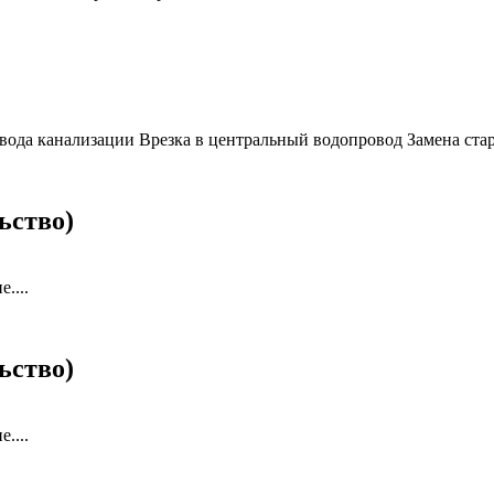
ода канализации Врезка в центральный водопровод Замена стар
ьство)
....
ьство)
....