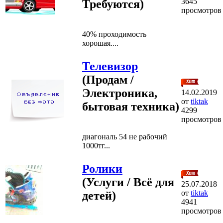
3645
Требуются)
просмотров
40% проходимость
хорошая....
Телевизор
(Продам /
Электроника,
14.02.2019
от
tiktak
бытовая техника)
4299
просмотров
диагональ 54 не рабочий
1000тг...
Ролики
(Услуги / Всё для
25.07.2018
от
tiktak
детей)
4941
просмотров