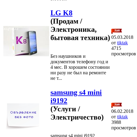
LG K8
(Продам /
Электроника,
бытовая техника)
05.03.2018
от
tiktak
4715
просмотров
Без наушников и
документов телефону год и
4 мес. В хорошем состоянии
ни разу не был на ремонте
не т...
samsung s4 mini
i9192
(Услуги /
06.02.2018
Электричество)
от
tiktak
3988
просмотров
samsung s4 mini i9192