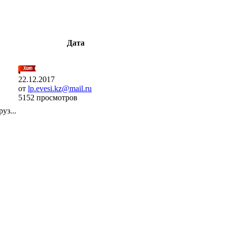
Дата
22.12.2017
от
lp.evesi.kz@mail.ru
5152 просмотров
уз...