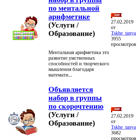
по ментальной
арифметике
27.02.2019
(Услуги /
от
Образование)
Tskhe_tanya
3955
просмотров
Ментальная арифметика это
развитие умственных
способностей и творческого
мышления благодаря
математи...
Объявляется
набор в группы
по скорочтению
(Услуги /
27.02.2019
от
Образование)
Tskhe_tanya
3682
просмотров