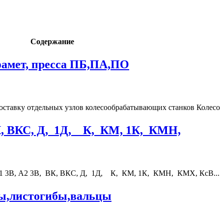
Содержание
амет, пресса ПБ,ПА,ПО
ставку отдельных узлов колесообрабатывающих станков Колесоо
К, ВКС, Д, 1Д, К, КМ, 1К, КМН,
А1 3В, А2 3В, ВК, ВКС, Д, 1Д, К, КМ, 1К, КМН, КМХ, КсВ...
ы,листогибы,вальцы