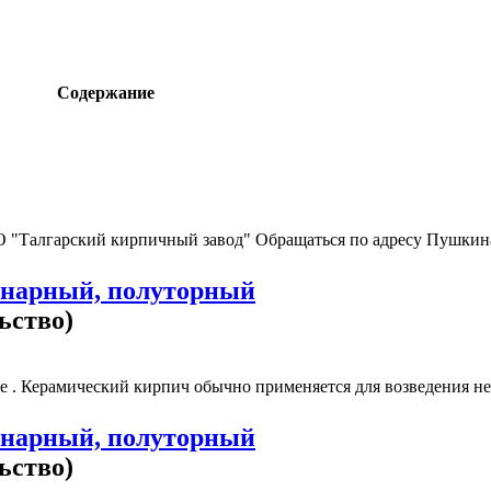
Содержание
О "Талгарский кирпичный завод" Обращаться по адресу Пушкина
инарный, полуторный
ьство)
 . Керамический кирпич обычно применяется для возведения нес
инарный, полуторный
ьство)