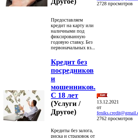
Другое)
2728 просмотров
Предоставляем
кредит на карту или
наличными под
фиксированную
годовую ставку. Без
первоначальных вз...
Кредит без
посредников
и
мошенников.
С 18 лет
13.12.2021
(Услуги /
от
Другое)
feniks.credit@gmail
2762 просмотров
Кредиты без залога,
риска и страховок от