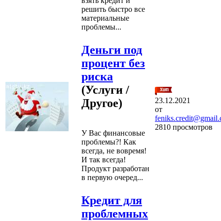
взять кредит и
решить быстро все
материальные
проблемы...
Деньги под
процент без
риска
(Услуги /
23.12.2021
Другое)
от
feniks.credit@gmail
2810 просмотров
У Вас финансовые
проблемы?! Как
всегда, не вовремя!
И так всегда!
Продукт разработан
в первую очеред...
Кредит для
проблемных