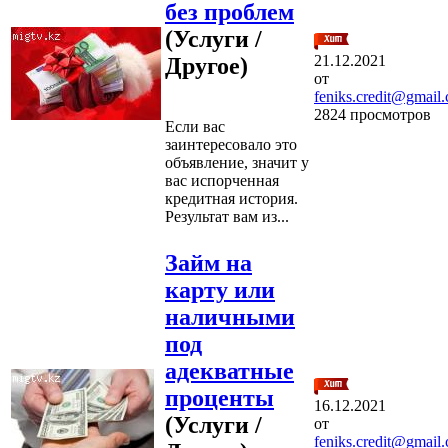
без проблем
(Услуги /
21.12.2021
Другое)
от
feniks.credit@gmail
2824 просмотров
Если вас
заинтересовало это
объявление, значит у
вас испорченная
кредитная история.
Результат вам из...
Займ на
карту или
наличными
под
адекватные
проценты
16.12.2021
(Услуги /
от
feniks.credit@gmail