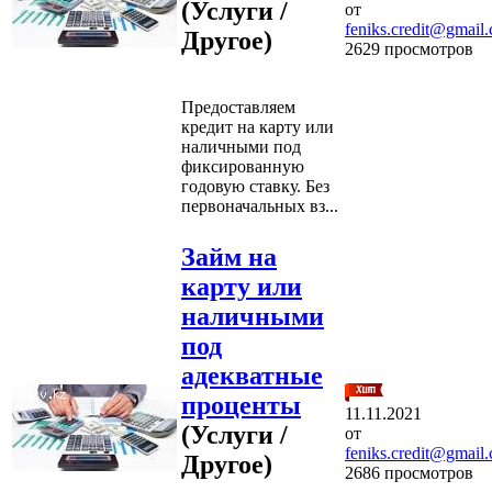
(Услуги /
от
feniks.credit@gmail
Другое)
2629 просмотров
Предоставляем
кредит на карту или
наличными под
фиксированную
годовую ставку. Без
первоначальных вз...
Займ на
карту или
наличными
под
адекватные
проценты
11.11.2021
(Услуги /
от
feniks.credit@gmail
Другое)
2686 просмотров