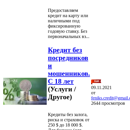
Предоставляем
кредит на карту или
наличными под
фиксированную
годовую ставку. Без
первоначальных вз...
Кредит без
посредников
и
мошенников.
С 18 лет
09.11.2021
(Услуги /
от
Другое)
feniks.credit@gmail
2644 просмотров
Кредиты без залога,
риска и страховок от
250 $ до 18 000 $.