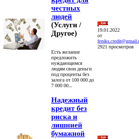
честных
людей
(Услуги /
19.01.2022
Другое)
от
feniks.credit@gmail
2921 просмотров
Есть желание
предложить
нуждающимся
людям свои деньги
под проценты без
залога от 100 000 до
7 000 00...
Надежный
кредит без
риска и
лишнией
бумажной