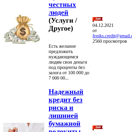
честных
людей
(Услуги /
04.12.2021
Другое)
от
feniks.credit@gmail
2560 просмотров
Есть желание
предложить
нуждающимся
людям свои деньги
под проценты без
залога от 100 000 до
7 000 00...
Надежный
кредит без
риска и
лишнией
бумажной
волокиты