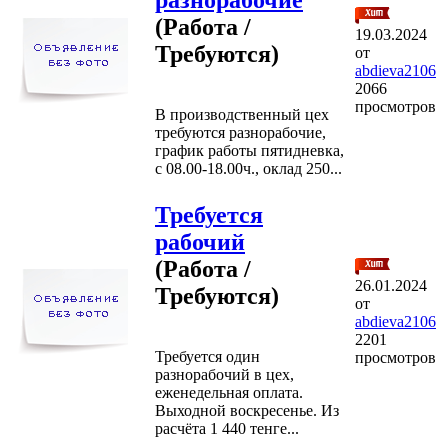
(Работа /
19.03.2024
Требуются)
от
abdieva2106
2066
просмотров
В производственный цех
требуются разнорабочие,
график работы пятидневка,
с 08.00-18.00ч., оклад 250...
Требуется
рабочий
(Работа /
26.01.2024
Требуются)
от
abdieva2106
2201
Требуется один
просмотров
разнорабочий в цех,
еженедельная оплата.
Выходной воскресенье. Из
расчёта 1 440 тенге...