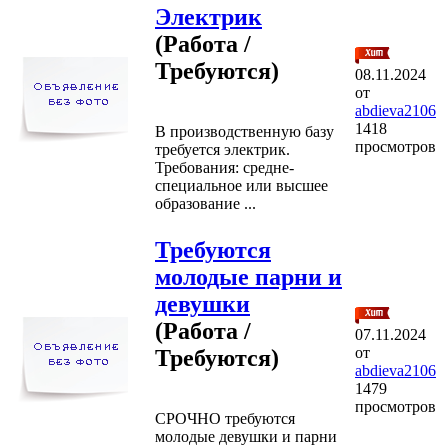
Электрик
(Работа /
Требуются)
08.11.2024
от
abdieva2106
1418
В производственную базу
просмотров
требуется электрик.
Требования: средне-
специальное или высшее
образование ...
Требуются
молодые парни и
девушки
(Работа /
07.11.2024
от
Требуются)
abdieva2106
1479
просмотров
СРОЧНО требуются
молодые девушки и парни