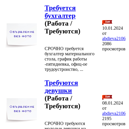
Требуется
бухгалтер
(Работа /
10.01.2024
Требуются)
от
abdieva2106
2086
СРОЧНО требуется
просмотров
бухгалтер материального
стола, график работы
-пятидневка, офиц-ое
трудоустроиство, ...
Требуются
девушки
(Работа /
08.01.2024
Требуются)
от
abdieva2106
2195
СРОЧНО требуются
просмотров
молодые девушки на