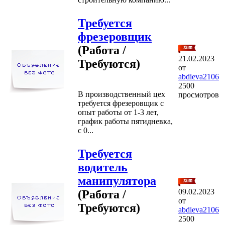
Требуется
фрезеровщик
(Работа /
21.02.2023
Требуются)
от
abdieva2106
2500
В производственный цех
просмотров
требуется фрезеровщик с
опыт работы от 1-3 лет,
график работы пятидневка,
с 0...
Требуется
водитель
манипулятора
09.02.2023
(Работа /
от
Требуются)
abdieva2106
2500