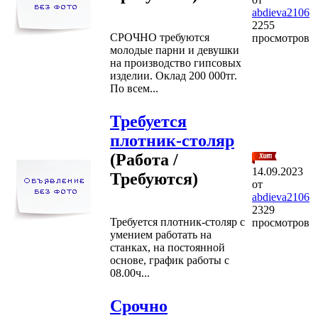
abdieva2106
2255
СРОЧНО требуются
просмотров
молодые парни и девушки
на производство гипсовых
изделии. Оклад 200 000тг.
По всем...
Требуется
плотник-столяр
(Работа /
14.09.2023
Требуются)
от
abdieva2106
2329
Требуется плотник-столяр с
просмотров
умением работать на
станках, на постоянной
основе, график работы с
08.00ч...
Срочно