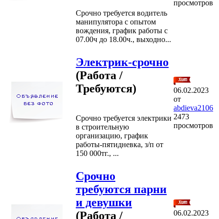
просмотров
Срочно требуется водитель
манипулятора с опытом
вождения, график работы с
07.00ч до 18.00ч., выходно...
Электрик-срочно
(Работа /
Требуются)
06.02.2023
от
abdieva2106
2473
Срочно требуется электрики
просмотров
в строительную
организацию, график
работы-пятидневка, з/п от
150 000тг., ...
Срочно
требуются парни
и девушки
06.02.2023
(Работа /