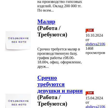
на производство гипсовых
изделий. Оклад 200 000 тг.
По всем...
Маляр
(Работа /
Требуются)
10.10.2024
от
abdieva2106
1468
Срочно требуется маляр в
просмотров
производственную базу,
график работы с08.00-
18.00ч, офиц. оформление,
друж...
Срочно
требуются
девушки и парни
(Работа /
15.04.2024
от
Требуются)
abdieva2106