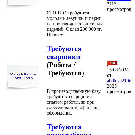
2117
просмотров
СРОЧНО требуются
молодые девушки и парни
на производство гипсовых
изделий. Оклад 200 000 тг.
По всем...
Требуются
сварщики
(Работа /
15.04.2024
Требуются)
от
abdieva2106
2025
В производственную базу
просмотров
требуются сварщики с
опытом работы, зп при
собеседовании, офиц-ное
оформлени...
Требуются
разнорабочие