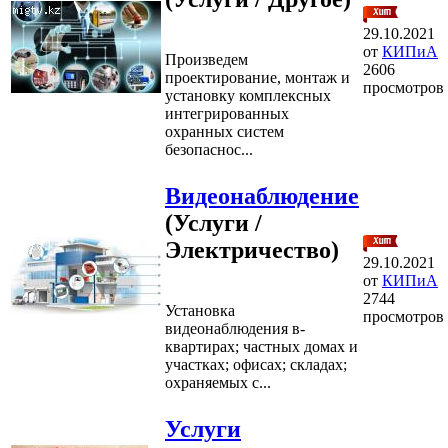
29.10.2021
от
КИПиА
Произведем
2606
проектирование, монтаж и
просмотров
установку комплексных
интегрированных
охранных систем
безопаснос...
Видеонаблюдение
(Услуги /
Электричество)
29.10.2021
от
КИПиА
2744
Установка
просмотров
видеонаблюдения в-
квартирах; частных домах и
участках; офисах; складах;
охраняемых с...
Услуги