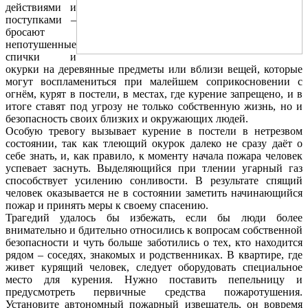
действиями и
поступками –
бросают
непотушенные
спички и
окурки на деревянные предметы или вблизи вещей, которые
могут воспламениться при малейшем соприкосновении с
огнём, курят в постели, в местах, где курение запрещено, и в
итоге ставят под угрозу не только собственную жизнь, но и
безопасность своих близких и окружающих людей.
Особую тревогу вызывает курение в постели в нетрезвом
состоянии, так как тлеющий окурок далеко не сразу даёт о
себе знать, и, как правило, к моменту начала пожара человек
успевает заснуть. Выделяющийся при тлении угарный газ
способствует усилению сонливости. В результате спящий
человек оказывается не в состоянии заметить начинающийся
пожар и принять меры к своему спасению.
Трагедий удалось бы избежать, если бы люди более
внимательно и бдительно относились к вопросам собственной
безопасности и чуть больше заботились о тех, кто находится
рядом – соседях, знакомых и родственниках. В квартире, где
живет курящий человек, следует оборудовать специальное
место для курения. Нужно поставить пепельницу и
предусмотреть первичные средства пожаротушения.
Установите автономный пожарный извещатель, он вовремя