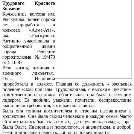
Трудового Красного
Знамени
Колхозница колхоза им.
Рыскулова. Более сорока
лет проработала в
колхозах «Алма-Ата»,
им. Т.Рыскулова.
Активно участвовала в
общественной жизни
города. Решение
горисполкома №19/470
от 5.10.87
Всю жизнь, начиная с
военного лихолетья,
Ольга Ивановна
проработала в колхозе. Главная ее должность - звеньевая
полеводческой бригады. Трудолюбивая, с высоким чувством
ответственности и долга, обаятельная, она была настоящим
лидером. Ее любили, уважали, почитали, беспрекословно
выполняли требования, которые она ставила.
Была она тонким воспитателем и строгим наставником в
коллективе. Она была своим человеком в каждой семье. Часто
ей приходилось бывать в семьях, где случались разлады, горе.
Была Ольга Ивановна и психологом, и аналитиком, и доброй
феей, приносящей радость, добро и справедливость.