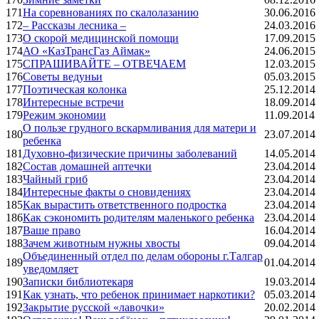
171
На соревнованиях по скалолазанию
30.06.2016
172
– Рассказы лесника –
24.03.2016
173
О скорой медицинской помощи
17.09.2015
174
АО «КазТрансГаз Аймак»
24.06.2015
175
СПРАШИВАЙТЕ – ОТВЕЧАЕМ
12.03.2015
176
Советы ведуньи
05.03.2015
177
Поэтическая колонка
25.12.2014
178
Интересные встречи
18.09.2014
179
Режим экономии
11.09.2014
О пользе грудного вскармливания для матери и
180
23.07.2014
ребенка
181
Духовно-физические причины заболеваний
14.05.2014
182
Состав домашней аптечки
23.04.2014
183
Чайный гриб
23.04.2014
184
Интересные факты о сновидениях
23.04.2014
185
Как вырастить ответственного подростка
23.04.2014
186
Как сэкономить родителям маленького ребенка
23.04.2014
187
Ваше право
16.04.2014
188
Зачем животным нужны хвосты
09.04.2014
Объединенный отдел по делам обороны г.Талгар
189
01.04.2014
уведомляет
190
Записки библиотекаря
19.03.2014
191
Как узнать, что ребенок принимает наркотики?
05.03.2014
192
Закрытие русской «лавочки»
20.02.2014