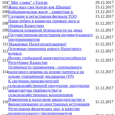
104
" Миг славы" г.Талгар
29.12.2017
105
Жаңа жыл сәні болған көк Шырша!
15.12.2017
106
Қайырымдылық жасау - азаматтық іс
15.12.2017
107
Создание и регистрация филиала ТОО
15.12.2017
Наши ребята в командах премьер лиги и
108
11.12.2017
сборных Казахстана
109
Правила пожарной безопасности на дачах
11.12.2017
Государственная регистрация индивидуального
110
11.12.2017
предпринимателя
111
Уважаемые Налогоплательщики!
11.12.2017
Основные принципы нового Налогового
112
11.12.2017
кодекса
Индекс глобальной конкурентоспособности
113
11.12.2017
Республике Казахстан
Особенности применения - специального
114
налогового режима на основе патента и на
11.12.2017
основе упрощённой декларации (УД)
К сведению производителей
сельскохозяйственной продукции, продукции
115
11.12.2017
аквакультуры (рыбоводства) и
сельскохозяйственных кооперативов
Изменения в налоговом законодательстве о
116
11.12.2017
финансировании из иностранных источников
Регистрация физических лиц, в качестве
индивидуального предпринимателя