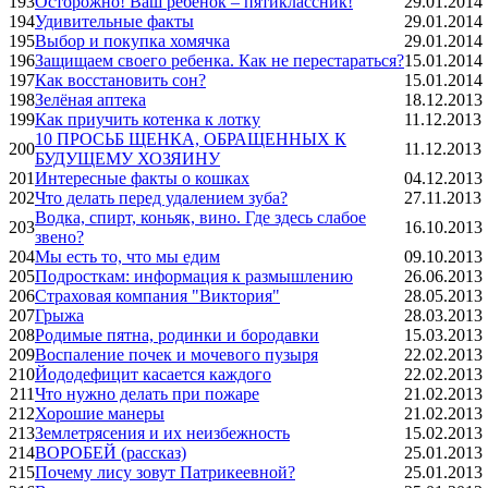
193
Осторожно! Ваш ребёнок – пятиклассник!
29.01.2014
194
Удивительные факты
29.01.2014
195
Выбор и покупка хомячка
29.01.2014
196
Защищаем своего ребенка. Как не перестараться?
15.01.2014
197
Как восстановить сон?
15.01.2014
198
Зелёная аптека
18.12.2013
199
Как приучить котенка к лотку
11.12.2013
10 ПРОСЬБ ЩЕHКА, ОБРАЩЕHHЫХ К
200
11.12.2013
БУДУЩЕМУ ХОЗЯИHУ
201
Интересные факты о кошках
04.12.2013
202
Что делать перед удалением зуба?
27.11.2013
Boдкa, спирт, коньяк, вино. Где здесь слабое
203
16.10.2013
звено?
204
Мы есть то, что мы едим
09.10.2013
205
Подросткам: информация к размышлению
26.06.2013
206
Страховая компания "Виктория"
28.05.2013
207
Грыжа
28.03.2013
208
Родимые пятна, родинки и бородавки
15.03.2013
209
Воспаление почек и мочевого пузыря
22.02.2013
210
Йододефицит касается каждого
22.02.2013
211
Что нужно делать при пожаре
21.02.2013
212
Хорошие манеры
21.02.2013
213
Землетрясения и их неизбежность
15.02.2013
214
ВОРОБЕЙ (рассказ)
25.01.2013
215
Почему лису зовут Патрикеевной?
25.01.2013