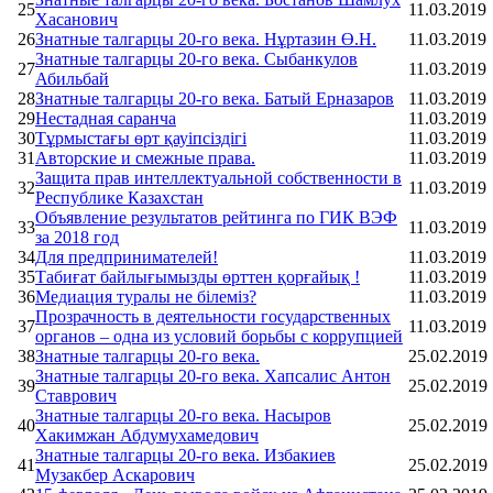
25
11.03.2019
Хасанович
26
Знатные талгарцы 20-го века. Нұртазин Ө.Н.
11.03.2019
Знатные талгарцы 20-го века. Сыбанкулов
27
11.03.2019
Абильбай
28
Знатные талгарцы 20-го века. Батый Ерназаров
11.03.2019
29
Нестадная саранча
11.03.2019
30
Тұрмыстағы өрт қауіпсіздігі
11.03.2019
31
Авторские и смежные права.
11.03.2019
Защита прав интеллектуальной собственности в
32
11.03.2019
Республике Казахстан
Объявление результатов рейтинга по ГИК ВЭФ
33
11.03.2019
за 2018 год
34
Для предпринимателей!
11.03.2019
35
Табиғат байлығымызды өрттен қорғайық !
11.03.2019
36
Медиация туралы не білеміз?
11.03.2019
Прозрачность в деятельности государственных
37
11.03.2019
органов – одна из условий борьбы с коррупцией
38
Знатные талгарцы 20-го века.
25.02.2019
Знатные талгарцы 20-го века. Хапсалис Антон
39
25.02.2019
Ставрович
Знатные талгарцы 20-го века. Насыров
40
25.02.2019
Хакимжан Абдумухамедович
Знатные талгарцы 20-го века. Избакиев
41
25.02.2019
Музакбер Аскарович