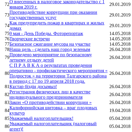
О внесенных в налоговое законодательство с 1
72
29.01.2019
января 2019 г.
Противодействие коррупции при оказании
73
29.01.2019
государственных услуг
Как предупредить пожар в квартирах и жилых
74
29.01.2019
домах
75
9 мая - День Победы. Фоторепортаж
14.05.2018
76
Творческие встречи
14.05.2018
77
Безопасное сжигание мусора на участке
14.05.2018
78
Наша цель - сделать наш город зеленым
26.04.2018
Проведено мероприятие по безопасному
79
26.04.2018
летнему отдыху детей
С П Р А В К А о результатах проведения
оперативно - профилактического мероприятия «
80
26.04.2018
Подросток » на территории Талгарского района
в период с 17 по 19 апреля 2018 года.
81
Құстар біздің досымыз!
26.04.2018
Регистрация физических лиц в качестве
82
26.04.2018
индивидуального предпринимателя
83
Закон «О противодействии коррупции »
26.04.2018
Калифорнийская щитовка – враг плодовых
84
19.04.2018
культур
85
Уважаемый налогоплательщик!
05.04.2018
Уважаемый налогоплательщик (налоговый
86
05.04.2018
агент)!