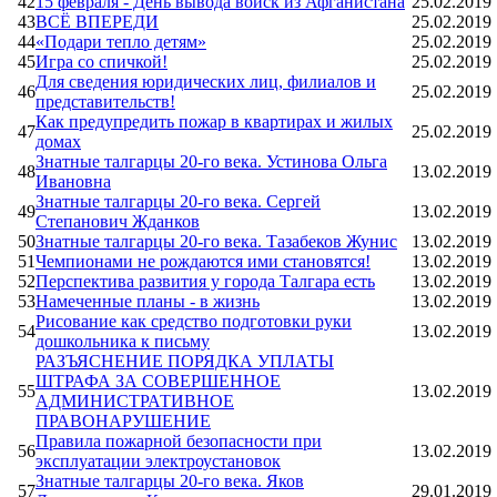
42
15 февраля - День вывода войск из Афганистана
25.02.2019
43
ВСЁ ВПЕРЕДИ
25.02.2019
44
«Подари тепло детям»
25.02.2019
45
Игра со спичкой!
25.02.2019
Для сведения юридических лиц, филиалов и
46
25.02.2019
представительств!
Как предупредить пожар в квартирах и жилых
47
25.02.2019
домах
Знатные талгарцы 20-го века. Устинова Ольга
48
13.02.2019
Ивановна
Знатные талгарцы 20-го века. Сергей
49
13.02.2019
Степанович Жданков
50
Знатные талгарцы 20-го века. Тазабеков Жунис
13.02.2019
51
Чемпионами не рождаются ими становятся!
13.02.2019
52
Перспектива развития у города Талгара есть
13.02.2019
53
Намеченные планы - в жизнь
13.02.2019
Рисование как средство подготовки руки
54
13.02.2019
дошкольника к письму
РАЗЪЯСНЕНИЕ ПОРЯДКА УПЛАТЫ
ШТРАФА ЗА СОВЕРШЕННОЕ
55
13.02.2019
АДМИНИСТРАТИВНОЕ
ПРАВОНАРУШЕНИЕ
Правила пожарной безопасности при
56
13.02.2019
эксплуатации электроустановок
Знатные талгарцы 20-го века. Яков
57
29.01.2019