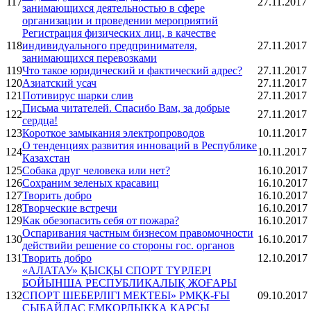
117
27.11.2017
занимающихся деятельностью в сфере
организации и проведении мероприятий
Регистрация физических лиц, в качестве
118
индивидуального предпринимателя,
27.11.2017
занимающихся перевозками
119
Что такое юридический и фактический адрес?
27.11.2017
120
Азиатский усач
27.11.2017
121
Потивирус шарки слив
27.11.2017
Письма читателей. Спасибо Вам, за добрые
122
27.11.2017
сердца!
123
Короткое замыкания электропроводов
10.11.2017
О тенденциях развития инноваций в Республике
124
10.11.2017
Казахстан
125
Собака друг человека или нет?
16.10.2017
126
Сохраним зеленых красавиц
16.10.2017
127
Творить добро
16.10.2017
128
Творческие встречи
16.10.2017
129
Как обезопасить себя от пожара?
16.10.2017
Оспаривания частным бизнесом правомочности
130
16.10.2017
действийи решение со стороны гос. органов
131
Творить добро
12.10.2017
«АЛАТАУ» ҚЫСҚЫ СПОРТ ТҮРЛЕРІ
БОЙЫНША РЕСПУБЛИКАЛЫҚ ЖОҒАРЫ
132
СПОРТ ШЕБЕРЛІГІ МЕКТЕБІ» РМҚК-ҒЫ
09.10.2017
СЫБАЙЛАС ЕМҚОРЛЫҚҚА ҚАРСЫ