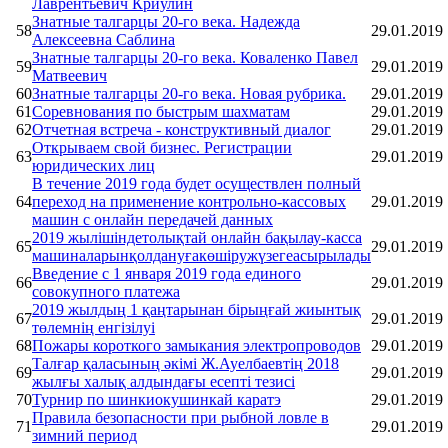
Лаврентьевич Криулин
Знатные талгарцы 20-го века. Надежда
58
29.01.2019
Алексеевна Саблина
Знатные талгарцы 20-го века. Коваленко Павел
59
29.01.2019
Матвеевич
60
Знатные талгарцы 20-го века. Новая рубрика.
29.01.2019
61
Cоревнования по быстрым шахматам
29.01.2019
62
Отчетная встреча - конструктивный диалог
29.01.2019
Открываем свой бизнес. Регистрации
63
29.01.2019
юридических лиц
В течение 2019 года будет осуществлен полный
64
переход на применение контрольно-кассовых
29.01.2019
машин с онлайн передачей данных
2019 жылішіндетолықтай онлайн бақылау-касса
65
29.01.2019
машиналарынқолдануғакөшіружүзегеасырылады
Введение с 1 января 2019 года единого
66
29.01.2019
совокупного платежа
2019 жылдың 1 қаңтарынан бірыңғай жиынтық
67
29.01.2019
төлемнің енгізілуі
68
Пожары короткого замыкания электропроводов
29.01.2019
Талғар қаласының әкімі Ж.Ауелбаевтің 2018
69
29.01.2019
жылғы халық алдындағы есепті тезисі
70
Турнир по шинкиокушинкай каратэ
29.01.2019
Правила безопасности при рыбной ловле в
71
29.01.2019
зимний период