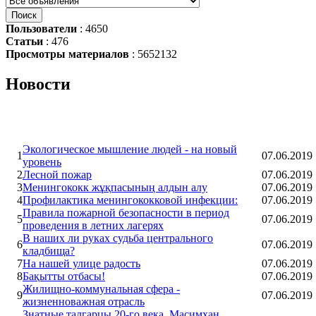
Пользователи
: 4650
Статьи
: 476
Просмотры материалов
: 5652132
Новости
Экологическое мышление людей - на новый
1
07.06.2019
уровень
2
Лесной пожар
07.06.2019
3
Менингококк жұқпасының алдын алу
07.06.2019
4
Профилактика менингококковой инфекции:
07.06.2019
Правила пожарной безопасности в период
5
07.06.2019
проведения в летних лагерях
В наших ли руках судьба центрального
6
07.06.2019
кладбища?
7
На нашей улице радость
07.06.2019
8
Бақытты отбасы!
07.06.2019
Жилищно-коммунальная сфера -
9
07.06.2019
жизненноважная отрасль
Знатные талгарцы 20-го века. Масимхан