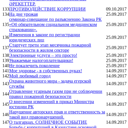
ӘРЕКЕТТЕР.
133
ПРОТИВОДЕЙСТВИЕ КОРРУПЦИИ
09.10.2017
134
На дне урожая
25.09.2017
семинар-совещание по разъяснению Закона РК
135
«Об обязательном социальном медицинском
25.09.2017
страховании».
Изменения в законе по регистрации
136
25.09.2017
юридических лиц
Стартует трети этап месячника пожарной
137
25.09.2017
безопасности в жилом секторе
138
Электронные услуги – это просто!
25.09.2017
139
Уважаемые налогоплательщики!
25.09.2017
140
Не покалечить поколение
25.09.2017
141
Мое здоровье - в собственных руках!
14.09.2017
142
Мой любимый город
14.09.2017
Охрана животного мира - задача егерской
143
14.09.2017
службы
Отравление угарным газом при не соблюдении
144
14.09.2017
правил пожарной безопасности
О внесении изменений в приказ Министра
145
14.09.2017
юстиции РК
Нарушение авторских прав и ответственность за
146
14.09.2017
такой вид правонарушений.
147
О талгарцах. СОЛНЕЧНОЕ СОБЫТИЕ
14.09.2017
Борьба с коррупцией в Казахстане основной