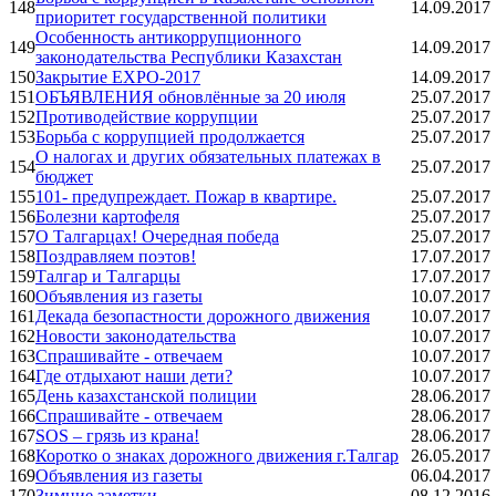
148
14.09.2017
приоритет государственной политики
Особенность антикоррупционного
149
14.09.2017
законодательства Республики Казахстан
150
Закрытие EXPO-2017
14.09.2017
151
ОБЪЯВЛЕНИЯ обновлённые за 20 июля
25.07.2017
152
Противодействие коррупции
25.07.2017
153
Борьба с коррупцией продолжается
25.07.2017
О налогах и других обязательных платежах в
154
25.07.2017
бюджет
155
101- предупреждает. Пожар в квартире.
25.07.2017
156
Болезни картофеля
25.07.2017
157
О Талгарцах! Очередная победа
25.07.2017
158
Поздравляем поэтов!
17.07.2017
159
Талгар и Талгарцы
17.07.2017
160
Объявления из газеты
10.07.2017
161
Декада безопастности дорожного движения
10.07.2017
162
Новости законодательства
10.07.2017
163
Спрашивайте - отвечаем
10.07.2017
164
Где отдыхают наши дети?
10.07.2017
165
День казахстанской полиции
28.06.2017
166
Спрашивайте - отвечаем
28.06.2017
167
SOS – грязь из крана!
28.06.2017
168
Коротко о знаках дорожного движения г.Талгар
26.05.2017
169
Объявления из газеты
06.04.2017
170
Зимние заметки
08.12.2016