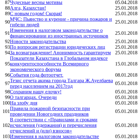
87
Чудесные весны мотивы
05.04.2018
88
Алга, Казахстан!
25.01.2018
89
С новым годом! Скорая!
25.01.2018
МЧС: Пьянство и курение - причина пожаров и
90
25.01.2018
гибели людей
Изменения в налоговом законодательстве о
91
25.01.2018
финансировании из иностранных источников
92
Новости законодательства
25.01.2018
93
По вопросам регистрации юридических лиц
25.01.2018
94
За вознаграждение! Анонимность гарантируем
25.01.2018
Показатели Казахстана в Глобальном индексе
95
конкурентоспособности Всемирного
15.01.2018
экономического форума
96
События года фотоотчет.
08.01.2018
Тезис отчета акима города Талгара Ж.Ауелбаева
97
05.01.2018
перед населением на 2017год
98
Сохраним нашу елочку!
05.01.2018
99
О талгарцах. Очереди
05.01.2018
100
На злобу дня
05.01.2018
Правила пожарной безопасности при
101
05.01.2018
проведении Новогодних праздников
В соответствии с «Правилами и сроками
102
исчисления (удержания) и перечисления
05.01.2018
отчислений и (или) взносов»
103
Изменения в налоговом законодательстве
05.01.2018