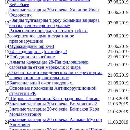
10
07.06.2019
Бейсебаев
Знатные талгарцы 20-го века. Халипов Иван
11
07.06.2019
Федорович
«Заңды тұлғаларды тіркеу бойынша заңдарға
12
07.06.2019
енгізілдген өзгерістер туралы»
Разъяснение порядка уплаты штрафа за
13
совершенное административное
07.06.2019
правонарушение
14
Мұражайдағы бір күн!
07.06.2019
15
74-я годовщина Дня победы!
21.05.2019
16
Победили сильнейшие
21.05.2019
Алматы қаласында 28-Панфиловшылар
17
21.05.2019
саябағында өткен мерекелік іс-шара
О регистрации юридических лиц через портал
18
21.05.2019
«электронное правительство»
19
Бактериальный ожог плодовых.
21.05.2019
Основные положения Антикоррупционной
20
21.05.2019
стратегии РК
21
Широкая масленица. Как праздновал Талгар.
11.03.2019
22
Знатные талгарцы 20-го века. Вступления 2
11.03.2019
Знатные талгарцы 20-го века. Байпаков Карл
23
11.03.2019
Молдахметович
Знатные талгарцы 20-го века. Алимов Мухтар
24
11.03.2019
Алимович
Знатные талгарцы 20-го века. Бостанов Шамлух